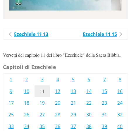
Ezechiele 11 13
Ezechiele 11 15
Versetti del capitolo 11 del libro "Ezechiele" della Sacra Bibbia.
Capitoli di Ezechiele
1
2
3
4
5
6
7
8
9
10
11
12
13
14
15
16
17
18
19
20
21
22
23
24
25
26
27
28
29
30
31
32
33
34
35
36
37
38
39
40