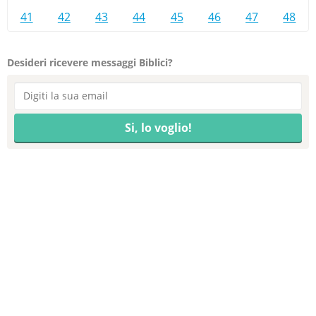
41
42
43
44
45
46
47
48
Desideri ricevere messaggi Biblici?