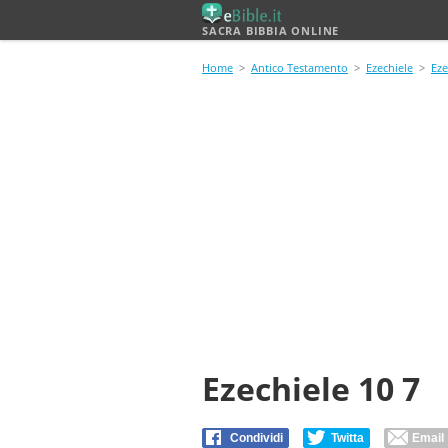
SACRA BIBBIA ONLINE
Home
>
Antico Testamento
>
Ezechiele
>
Eze
Ezechiele 10 7
Condividi
Twitta
Email