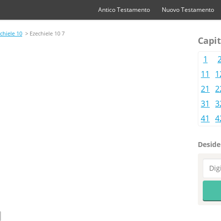
Antico Testamento
Nuovo Testamento
chiele 10
> Ezechiele 10 7
Capit
1
11
1
21
2
31
3
41
4
Desider