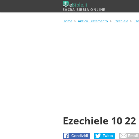
SACRA BIBBIA ONLINE
Home
>
Antico Testamento
>
Ezechiele
>
Eze
Ezechiele 10 22
Condividi
Twitta
Email