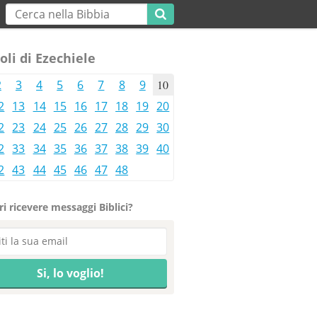
oli di Ezechiele
2
3
4
5
6
7
8
9
10
2
13
14
15
16
17
18
19
20
2
23
24
25
26
27
28
29
30
2
33
34
35
36
37
38
39
40
2
43
44
45
46
47
48
i ricevere messaggi Biblici?