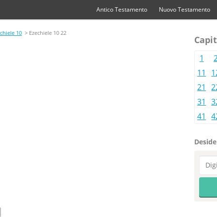
Antico Testamento
Nuovo Testamento
chiele 10
> Ezechiele 10 22
Capit
1
11
1
21
2
31
3
41
4
Desider