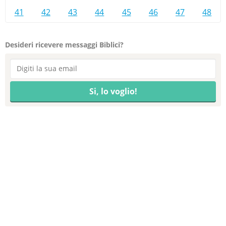
41
42
43
44
45
46
47
48
Desideri ricevere messaggi Biblici?