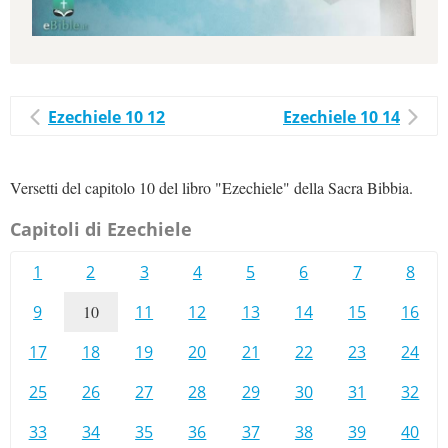
Ezechiele 10 12
Ezechiele 10 14
Versetti del capitolo 10 del libro "Ezechiele" della Sacra Bibbia.
Capitoli di Ezechiele
1
2
3
4
5
6
7
8
9
10
11
12
13
14
15
16
17
18
19
20
21
22
23
24
25
26
27
28
29
30
31
32
33
34
35
36
37
38
39
40