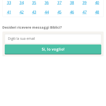
33
34
35
36
37
38
39
40
41
42
43
44
45
46
47
48
Desideri ricevere messaggi Biblici?