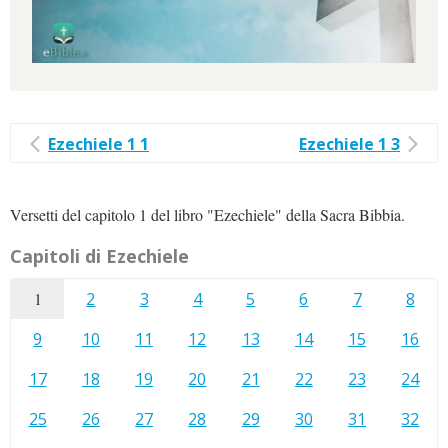
Ezechiele 1 1
Ezechiele 1 3
Versetti del capitolo 1 del libro "Ezechiele" della Sacra Bibbia.
Capitoli di Ezechiele
1
2
3
4
5
6
7
8
9
10
11
12
13
14
15
16
17
18
19
20
21
22
23
24
25
26
27
28
29
30
31
32