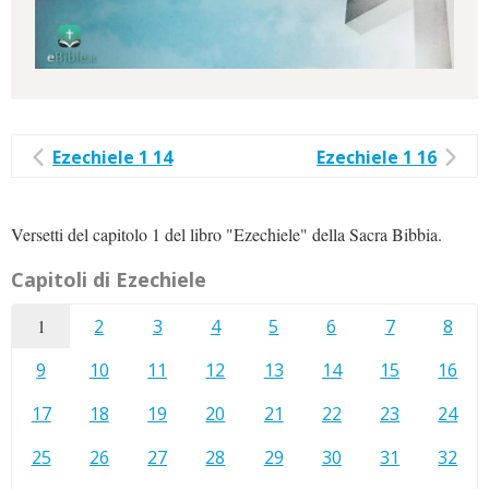
Ezechiele 1 14
Ezechiele 1 16
Versetti del capitolo 1 del libro "Ezechiele" della Sacra Bibbia.
Capitoli di Ezechiele
1
2
3
4
5
6
7
8
9
10
11
12
13
14
15
16
17
18
19
20
21
22
23
24
25
26
27
28
29
30
31
32