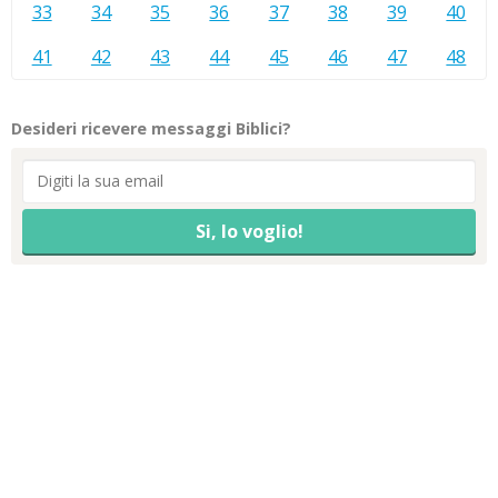
33
34
35
36
37
38
39
40
41
42
43
44
45
46
47
48
Desideri ricevere messaggi Biblici?