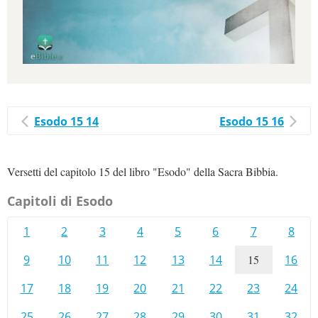
Esodo 15 14
Esodo 15 16
Versetti del capitolo 15 del libro "Esodo" della Sacra Bibbia.
Capitoli di Esodo
1
2
3
4
5
6
7
8
9
10
11
12
13
14
15
16
17
18
19
20
21
22
23
24
25
26
27
28
29
30
31
32