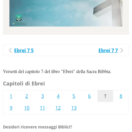
Ebrei 7 5
Ebrei 7 7
Versetti del capitolo 7 del libro "Ebrei" della Sacra Bibbia.
Capitoli di Ebrei
1
2
3
4
5
6
7
8
9
10
11
12
13
Desideri ricevere messaggi Biblici?