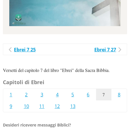
Ebrei 7 25
Ebrei 7 27
Versetti del capitolo 7 del libro "Ebrei" della Sacra Bibbia.
Capitoli di Ebrei
1
2
3
4
5
6
7
8
9
10
11
12
13
Desideri ricevere messaggi Biblici?