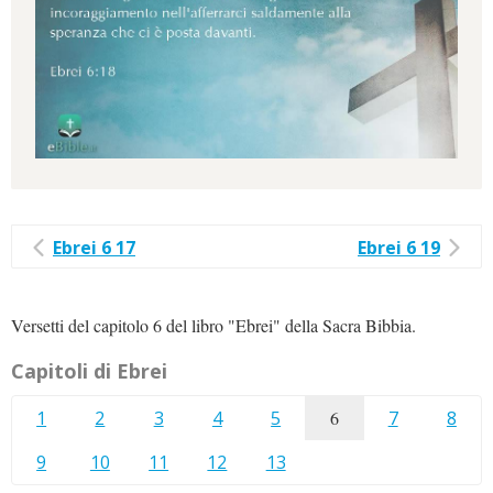
Ebrei 6 17
Ebrei 6 19
Versetti del capitolo 6 del libro "Ebrei" della Sacra Bibbia.
Capitoli di Ebrei
1
2
3
4
5
6
7
8
9
10
11
12
13