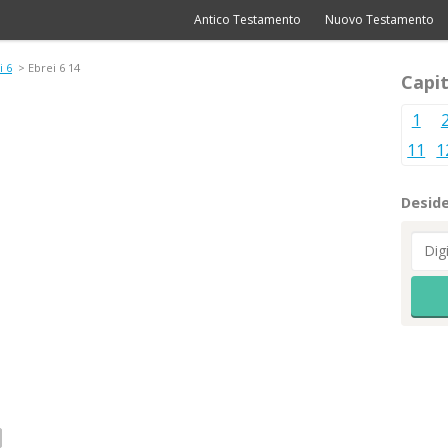
Antico Testamento
Nuovo Testamento
i 6
> Ebrei 6 14
Capit
1
11
1
Deside