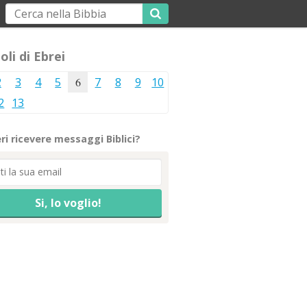
oli di Ebrei
2
3
4
5
6
7
8
9
10
2
13
ri ricevere messaggi Biblici?