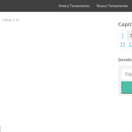
Antico Testamento
Nuovo Testamento
> Ebrei 2 10
Capit
1
11
1
Desider