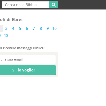
oli di Ebrei
2
3
4
5
6
7
8
9
10
2
13
i ricevere messaggi Biblici?