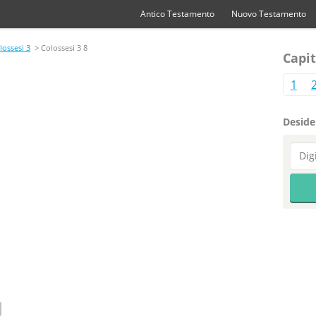
Antico Testamento
Nuovo Testamento
lossesi 3
> Colossesi 3 8
Capit
1
Desider