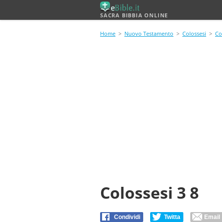
SACRA BIBBIA ONLINE
Home
>
Nuovo Testamento
>
Colossesi
>
Co
Colossesi 3 8
Condividi
Twitta
Email