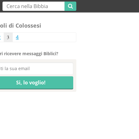
oli di Colossesi
2
3
4
i ricevere messaggi Biblici?