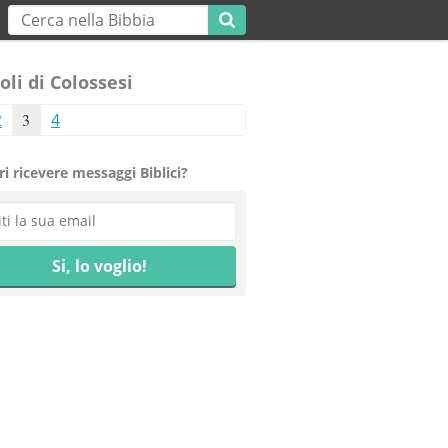
oli di Colossesi
2
3
4
i ricevere messaggi Biblici?