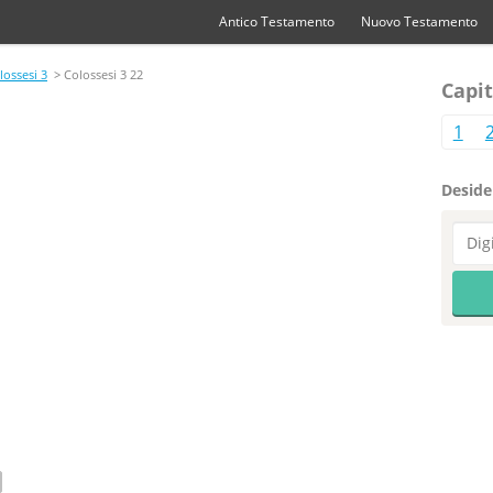
Antico Testamento
Nuovo Testamento
lossesi 3
> Colossesi 3 22
Capit
1
Desider