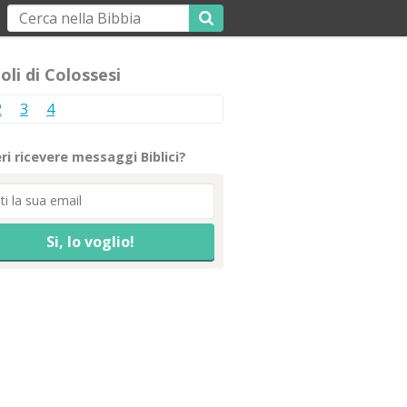
oli di Colossesi
2
3
4
ri ricevere messaggi Biblici?