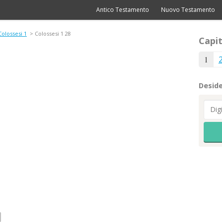
Antico Testamento
Nuovo Testamento
Colossesi 1
> Colossesi 1 28
Capit
1
Deside