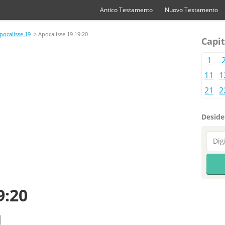
Antico Testamento
Nuovo Testamento
pocalisse 19
> Apocalisse 19 19:20
Capit
1
11
1
21
2
Desider
9:20