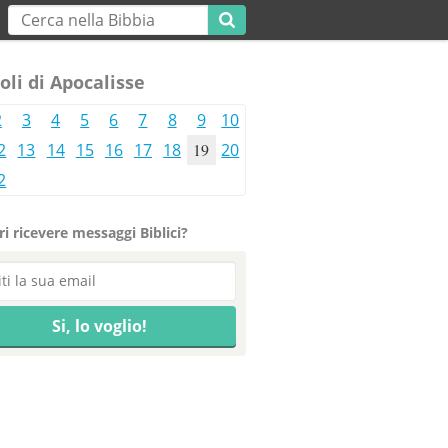
oli di Apocalisse
2
3
4
5
6
7
8
9
10
2
13
14
15
16
17
18
19
20
2
i ricevere messaggi Biblici?