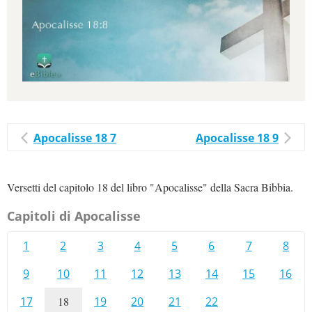
Apocalisse 18 7
Apocalisse 18 9
Versetti del capitolo 18 del libro "Apocalisse" della Sacra Bibbia.
Capitoli di Apocalisse
1
2
3
4
5
6
7
8
9
10
11
12
13
14
15
16
17
18
19
20
21
22