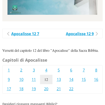
Apocalisse 12 7
Apocalisse 12 9
Versetti del capitolo 12 del libro "Apocalisse" della Sacra Bibbia.
Capitoli di Apocalisse
1
2
3
4
5
6
7
8
9
10
11
12
13
14
15
16
17
18
19
20
21
22
Desideri ricevere messaggi Biblici?