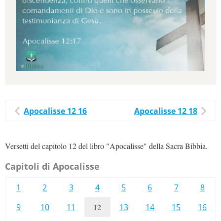
Apocalisse 12 16
Apocalisse 12 18
Versetti del capitolo 12 del libro "Apocalisse" della Sacra Bibbia.
Capitoli di Apocalisse
1
2
3
4
5
6
7
8
9
10
11
12
13
14
15
16