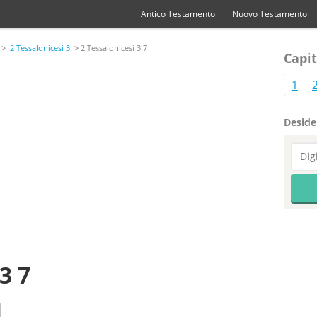
Antico Testamento
Nuovo Testamento
>
2 Tessalonicesi 3
> 2 Tessalonicesi 3 7
Capit
1
Desider
3 7