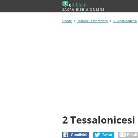
SACRA BIBBIA ONLINE
Home
>
Nuovo Testamento
>
2 Tessalonicesi
2 Tessalonicesi 
Condividi
Twitta
Email