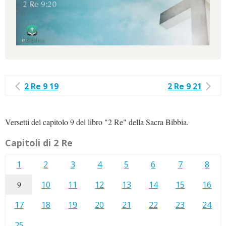
2 Re 9 19
2 Re 9 21
Versetti del capitolo 9 del libro "2 Re" della Sacra Bibbia.
Capitoli di 2 Re
1
2
3
4
5
6
7
8
9
10
11
12
13
14
15
16
17
18
19
20
21
22
23
24
25