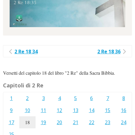
2 Re 18 34
2 Re 18 36
Versetti del capitolo 18 del libro "2 Re" della Sacra Bibbia.
Capitoli di 2 Re
1
2
3
4
5
6
7
8
9
10
11
12
13
14
15
16
17
18
19
20
21
22
23
24
25