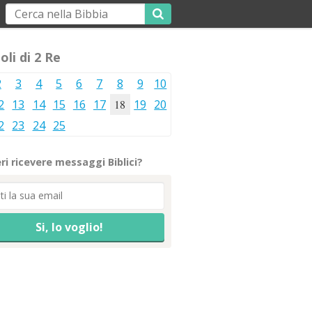
oli di 2 Re
2
3
4
5
6
7
8
9
10
2
13
14
15
16
17
18
19
20
2
23
24
25
ri ricevere messaggi Biblici?