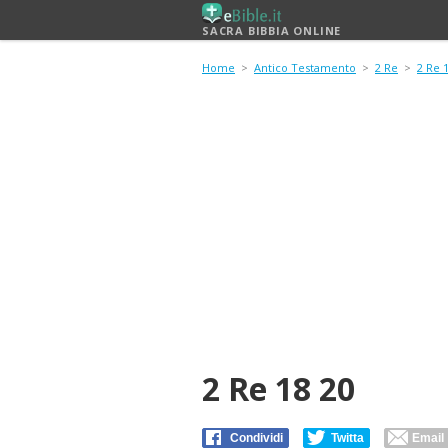
SACRA BIBBIA ONLINE
Home
>
Antico Testamento
>
2 Re
>
2 Re 
2 Re 18 20
Condividi
Twitta
Email