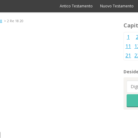
Antico Testamento
Nuovo Testamento
18
> 2 Re 18 20
Capit
1
11
1
21
2
Deside