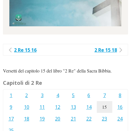
2 Re 15 16
2 Re 15 18
Versetti del capitolo 15 del libro "2 Re" della Sacra Bibbia.
Capitoli di 2 Re
1
2
3
4
5
6
7
8
9
10
11
12
13
14
15
16
17
18
19
20
21
22
23
24
25