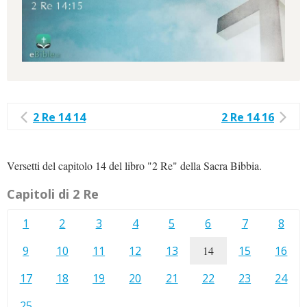
2 Re 14 14
2 Re 14 16
Versetti del capitolo 14 del libro "2 Re" della Sacra Bibbia.
Capitoli di 2 Re
1
2
3
4
5
6
7
8
9
10
11
12
13
14
15
16
17
18
19
20
21
22
23
24
25