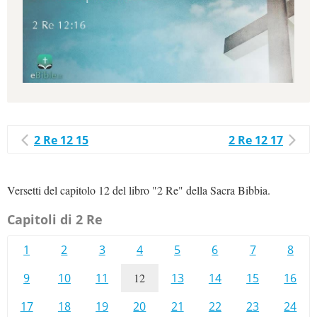
2 Re 12 15
2 Re 12 17
Versetti del capitolo 12 del libro "2 Re" della Sacra Bibbia.
Capitoli di 2 Re
1
2
3
4
5
6
7
8
9
10
11
12
13
14
15
16
17
18
19
20
21
22
23
24