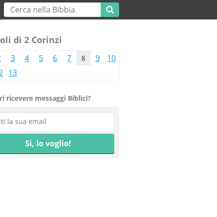
oli di 2 Corinzi
2
3
4
5
6
7
8
9
10
2
13
i ricevere messaggi Biblici?