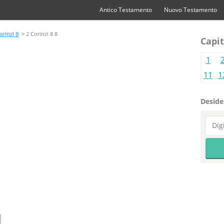
Antico Testamento
Nuovo Testamento
orinzi 8
> 2 Corinzi 8 8
Capit
1
11
1
Desider