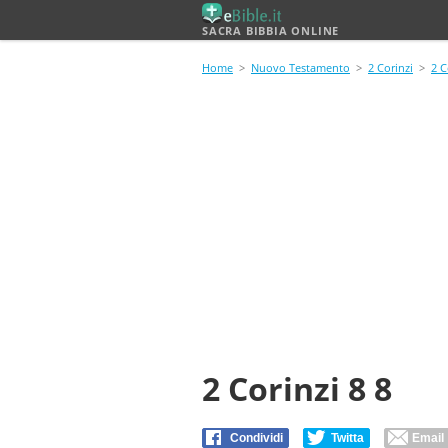
SACRA BIBBIA ONLINE
Home
>
Nuovo Testamento
>
2 Corinzi
>
2 C
2 Corinzi 8 8
Condividi
Twitta
Email