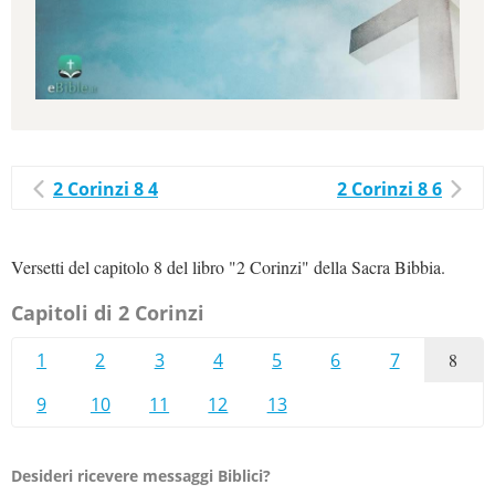
2 Corinzi 8 4
2 Corinzi 8 6
Versetti del capitolo 8 del libro "2 Corinzi" della Sacra Bibbia.
Capitoli di 2 Corinzi
1
2
3
4
5
6
7
8
9
10
11
12
13
Desideri ricevere messaggi Biblici?