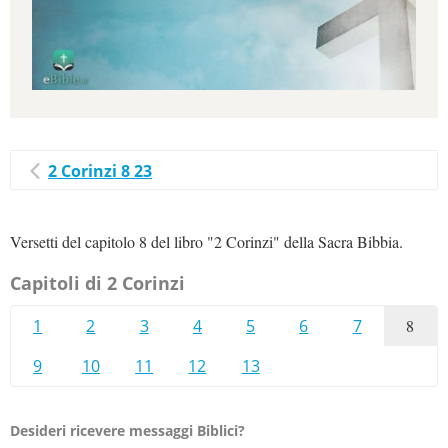
2 Corinzi 8 23
Versetti del capitolo 8 del libro "2 Corinzi" della Sacra Bibbia.
Capitoli di 2 Corinzi
1
2
3
4
5
6
7
8
9
10
11
12
13
Desideri ricevere messaggi Biblici?