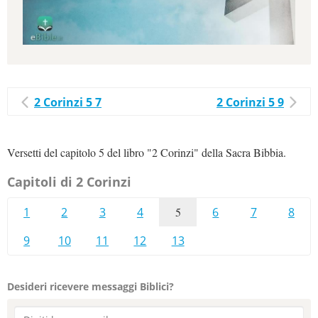
2 Corinzi 5 7
2 Corinzi 5 9
Versetti del capitolo 5 del libro "2 Corinzi" della Sacra Bibbia.
Capitoli di 2 Corinzi
1
2
3
4
5
6
7
8
9
10
11
12
13
Desideri ricevere messaggi Biblici?