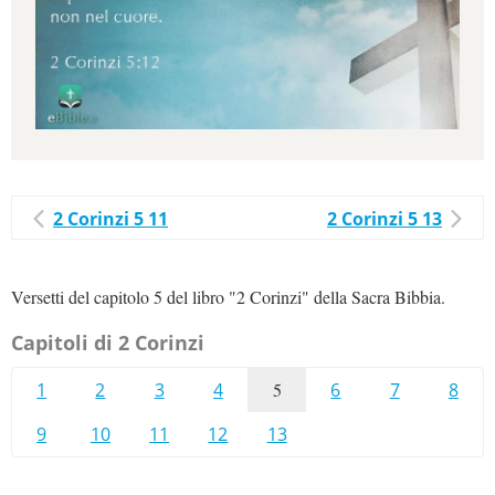
2 Corinzi 5 11
2 Corinzi 5 13
Versetti del capitolo 5 del libro "2 Corinzi" della Sacra Bibbia.
Capitoli di 2 Corinzi
1
2
3
4
5
6
7
8
9
10
11
12
13