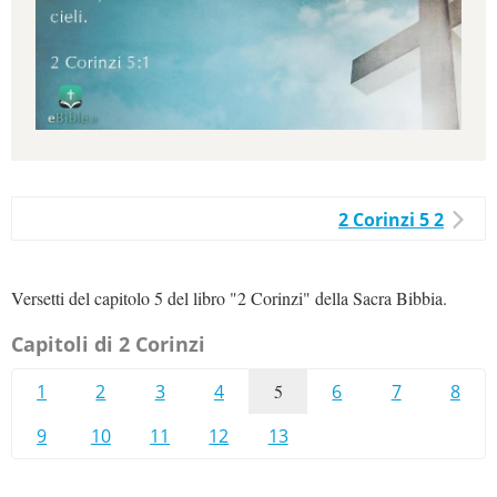
2 Corinzi 5 2
Versetti del capitolo 5 del libro "2 Corinzi" della Sacra Bibbia.
Capitoli di 2 Corinzi
1
2
3
4
5
6
7
8
9
10
11
12
13