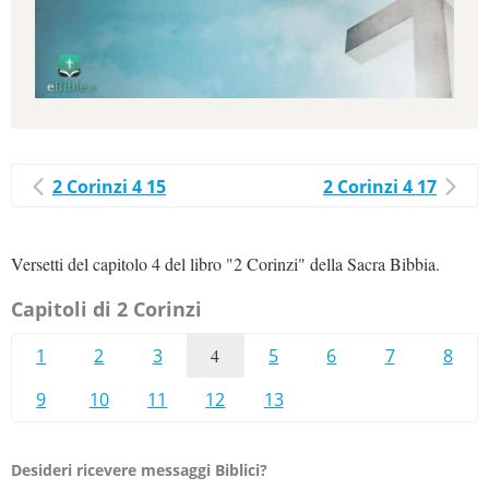
2 Corinzi 4 15
2 Corinzi 4 17
Versetti del capitolo 4 del libro "2 Corinzi" della Sacra Bibbia.
Capitoli di 2 Corinzi
1
2
3
4
5
6
7
8
9
10
11
12
13
Desideri ricevere messaggi Biblici?