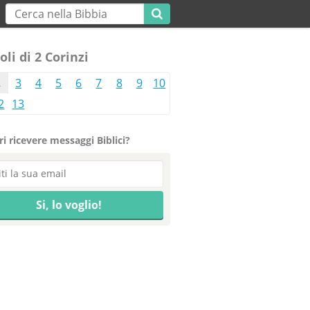
oli di 2 Corinzi
2
3
4
5
6
7
8
9
10
2
13
i ricevere messaggi Biblici?