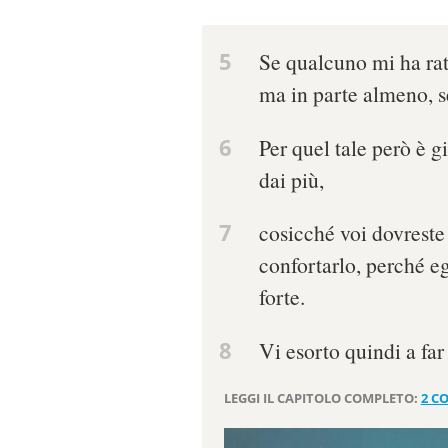
5
Se qualcuno mi ha ratt
ma in parte almeno, se
6
Per quel tale però è gi
dai più,
7
cosicché voi dovreste
confortarlo, perché e
forte.
8
Vi esorto quindi a far 
LEGGI IL CAPITOLO COMPLETO:
2 CO