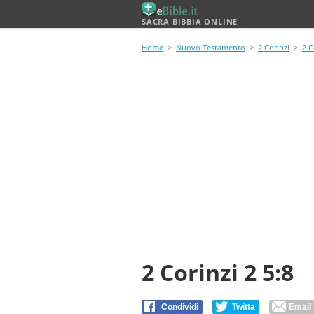
SACRA BIBBIA ONLINE
Home
>
Nuovo Testamento
>
2 Corinzi
>
2 C
2 Corinzi 2 5:8
Condividi
Twitta
Email