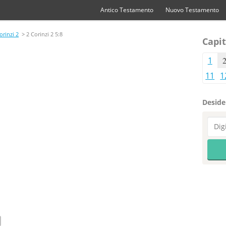
Antico Testamento
Nuovo Testamento
orinzi 2
> 2 Corinzi 2 5:8
Capit
1
11
1
Desider