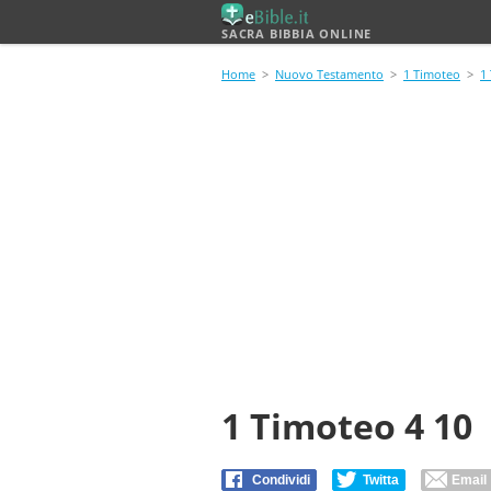
SACRA BIBBIA ONLINE
Home
>
Nuovo Testamento
>
1 Timoteo
>
1
1 Timoteo 4 10
Condividi
Twitta
Email