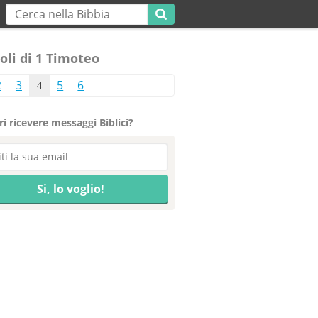
oli di 1 Timoteo
2
3
4
5
6
i ricevere messaggi Biblici?