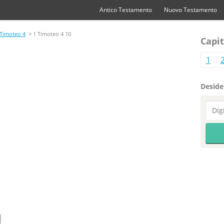
Antico Testamento
Nuovo Testamento
 Timoteo 4
> 1 Timoteo 4 10
Capit
1
Desider