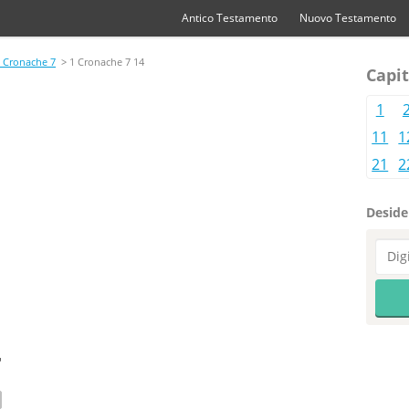
Antico Testamento
Nuovo Testamento
 Cronache 7
> 1 Cronache 7 14
Capit
1
11
1
21
2
Desider
4