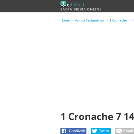
SACRA BIBBIA ONLINE
Home
>
Antico Testamento
>
1 Cronache
>
1
1 Cronache 7 1
Condividi
Twitta
Email