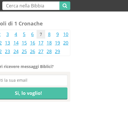
oli di 1 Cronache
2
3
4
5
6
7
8
9
10
2
13
14
15
16
17
18
19
20
2
23
24
25
26
27
28
29
i ricevere messaggi Biblici?