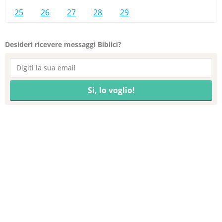
25
26
27
28
29
Desideri ricevere messaggi Biblici?