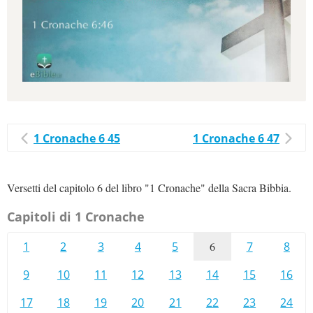
1 Cronache 6 45
1 Cronache 6 47
Versetti del capitolo 6 del libro "1 Cronache" della Sacra Bibbia.
Capitoli di 1 Cronache
1
2
3
4
5
6
7
8
9
10
11
12
13
14
15
16
17
18
19
20
21
22
23
24