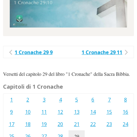
1 Cronache 29 9
1 Cronache 29 11
Versetti del capitolo 29 del libro "1 Cronache" della Sacra Bibbia.
Capitoli di 1 Cronache
1
2
3
4
5
6
7
8
9
10
11
12
13
14
15
16
17
18
19
20
21
22
23
24
25
26
27
28
29