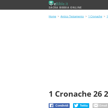
SACRA BIBBIA ONLINE
Home
>
Antico Testamento
>
1 Cronache
>
1
1 Cronache 26 
Condividi
Twitta
Email