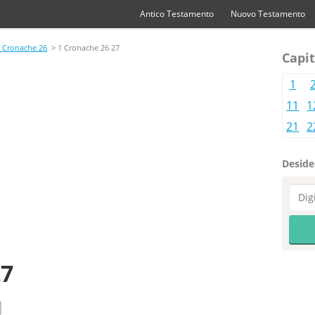
Antico Testamento
Nuovo Testamento
 Cronache 26
> 1 Cronache 26 27
Capit
1
11
1
21
2
Desider
27