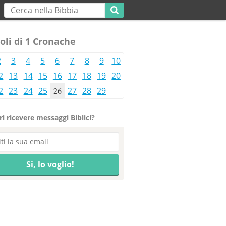
oli di 1 Cronache
2
3
4
5
6
7
8
9
10
2
13
14
15
16
17
18
19
20
2
23
24
25
26
27
28
29
i ricevere messaggi Biblici?