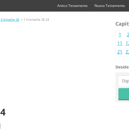
Antico Testamento
Nuovo Testamento
 Cronache 26
> 1 Cronache 26 24
Capit
1
11
1
21
2
Desider
24