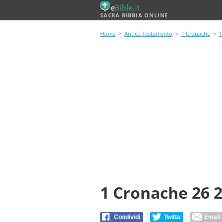
SACRA BIBBIA ONLINE
Home
>
Antico Testamento
>
1 Cronache
>
1
1 Cronache 26 
Condividi
Twitta
Email