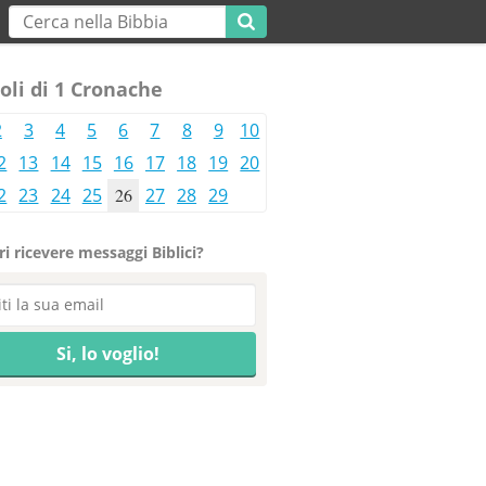
oli di 1 Cronache
2
3
4
5
6
7
8
9
10
2
13
14
15
16
17
18
19
20
2
23
24
25
26
27
28
29
i ricevere messaggi Biblici?