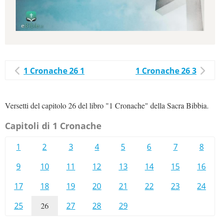
1 Cronache 26 1
1 Cronache 26 3
Versetti del capitolo 26 del libro "1 Cronache" della Sacra Bibbia.
Capitoli di 1 Cronache
1
2
3
4
5
6
7
8
9
10
11
12
13
14
15
16
17
18
19
20
21
22
23
24
25
26
27
28
29