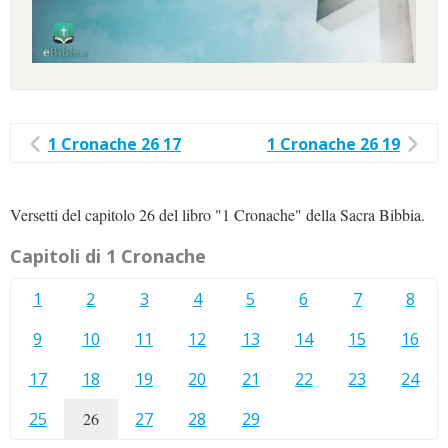
1 Cronache 26 17
1 Cronache 26 19
Versetti del capitolo 26 del libro "1 Cronache" della Sacra Bibbia.
Capitoli di 1 Cronache
1
2
3
4
5
6
7
8
9
10
11
12
13
14
15
16
17
18
19
20
21
22
23
24
25
26
27
28
29