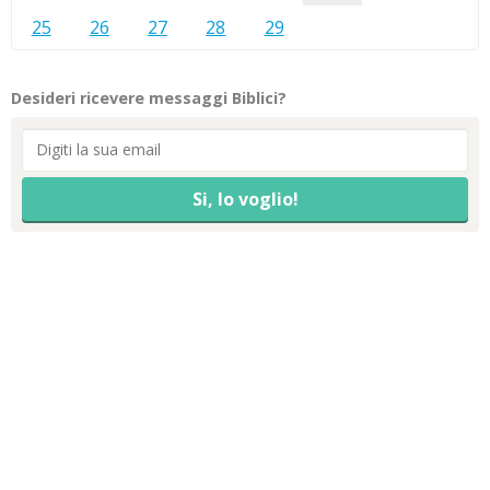
25
26
27
28
29
Desideri ricevere messaggi Biblici?