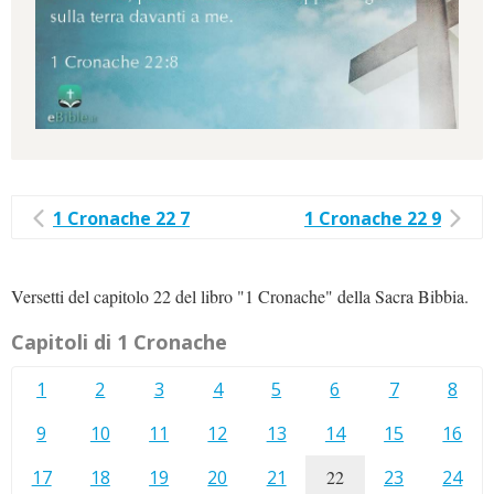
1 Cronache 22 7
1 Cronache 22 9
Versetti del capitolo 22 del libro "1 Cronache" della Sacra Bibbia.
Capitoli di 1 Cronache
1
2
3
4
5
6
7
8
9
10
11
12
13
14
15
16
17
18
19
20
21
22
23
24