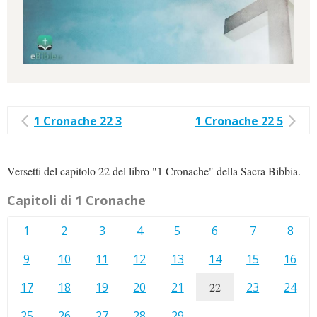
1 Cronache 22 3
1 Cronache 22 5
Versetti del capitolo 22 del libro "1 Cronache" della Sacra Bibbia.
Capitoli di 1 Cronache
1
2
3
4
5
6
7
8
9
10
11
12
13
14
15
16
17
18
19
20
21
22
23
24
25
26
27
28
29