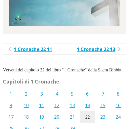
1 Cronache 22 11
1 Cronache 22 13
Versetti del capitolo 22 del libro "1 Cronache" della Sacra Bibbia.
Capitoli di 1 Cronache
1
2
3
4
5
6
7
8
9
10
11
12
13
14
15
16
17
18
19
20
21
22
23
24
25
26
27
28
29