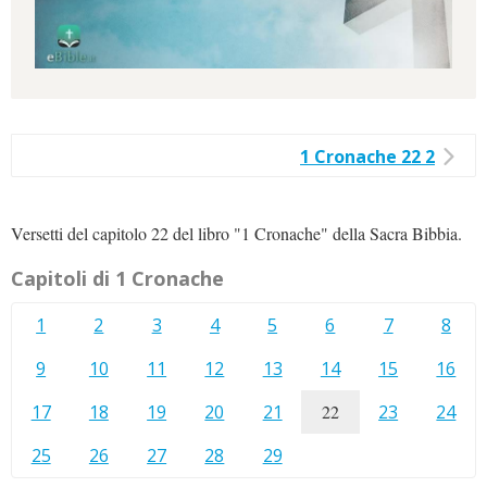
1 Cronache 22 2
Versetti del capitolo 22 del libro "1 Cronache" della Sacra Bibbia.
Capitoli di 1 Cronache
1
2
3
4
5
6
7
8
9
10
11
12
13
14
15
16
17
18
19
20
21
22
23
24
25
26
27
28
29