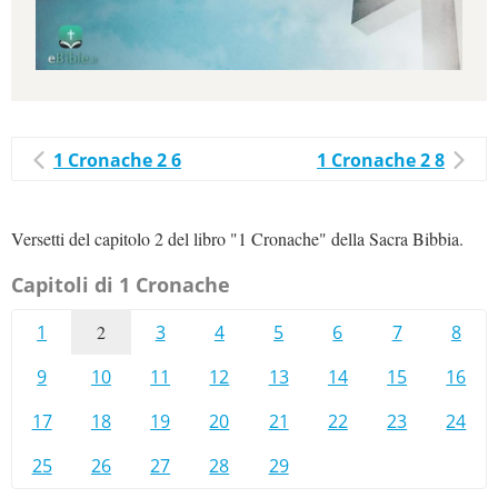
1 Cronache 2 6
1 Cronache 2 8
Versetti del capitolo 2 del libro "1 Cronache" della Sacra Bibbia.
Capitoli di 1 Cronache
1
2
3
4
5
6
7
8
9
10
11
12
13
14
15
16
17
18
19
20
21
22
23
24
25
26
27
28
29