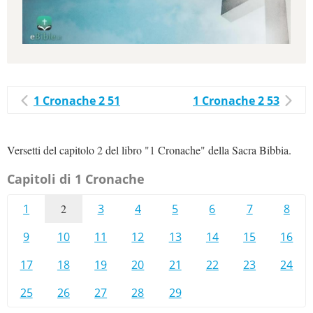
1 Cronache 2 51
1 Cronache 2 53
Versetti del capitolo 2 del libro "1 Cronache" della Sacra Bibbia.
Capitoli di 1 Cronache
1
2
3
4
5
6
7
8
9
10
11
12
13
14
15
16
17
18
19
20
21
22
23
24
25
26
27
28
29