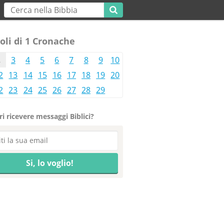
oli di 1 Cronache
2
3
4
5
6
7
8
9
10
2
13
14
15
16
17
18
19
20
2
23
24
25
26
27
28
29
i ricevere messaggi Biblici?