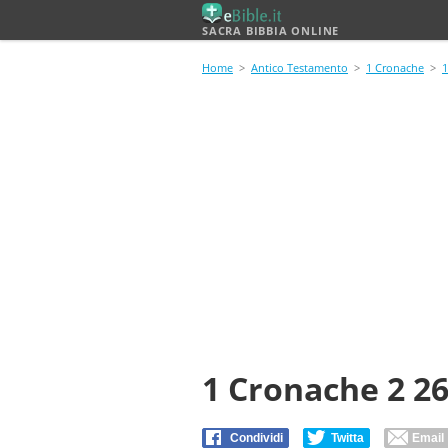
SACRA BIBBIA ONLINE
Home
>
Antico Testamento
>
1 Cronache
>
1
1 Cronache 2 2
Condividi
Twitta
Email