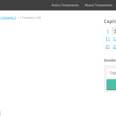
Antico Testamento
Nuovo Testamento
 Cronache 2
> 1 Cronache 2 26
Capit
1
11
1
21
2
Desider
6