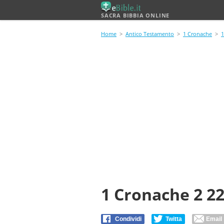
SACRA BIBBIA ONLINE
Home
>
Antico Testamento
>
1 Cronache
>
1
1 Cronache 2 2
Condividi
Twitta
Email