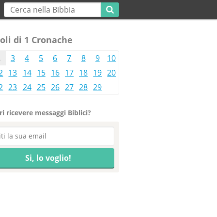
oli di 1 Cronache
2
3
4
5
6
7
8
9
10
2
13
14
15
16
17
18
19
20
2
23
24
25
26
27
28
29
i ricevere messaggi Biblici?