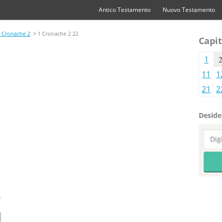
Antico Testamento
Nuovo Testamento
 Cronache 2
> 1 Cronache 2 22
Capit
1
11
1
21
2
Desider
2